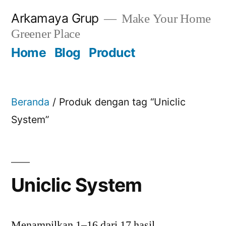
Skip
Arkamaya Grup
Make Your Home
to
Greener Place
content
Home
Blog
Product
Beranda
/ Produk dengan tag “Uniclic
System”
Uniclic System
Menampilkan 1–16 dari 17 hasil