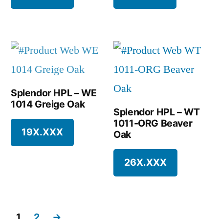
Splendor HPL – WE
1014 Greige Oak
Splendor HPL – WT
1011-ORG Beaver
19X.XXX
Oak
26X.XXX
1
2
→