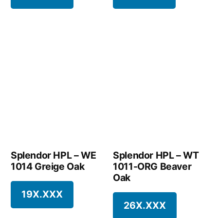
Splendor HPL – WE
1014 Greige Oak
Splendor HPL – WT
1011-ORG Beaver
19X.XXX
Oak
26X.XXX
1
2
→