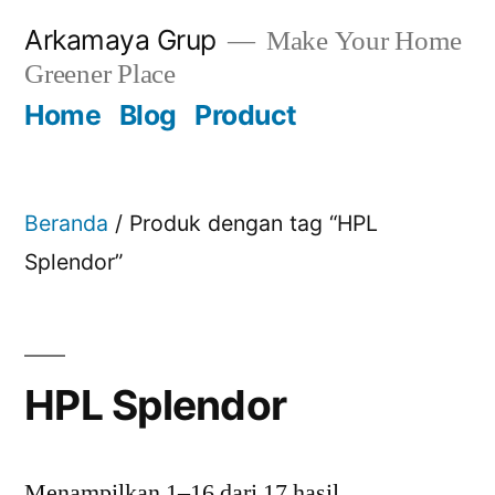
Skip
Arkamaya Grup
Make Your Home
to
Greener Place
content
Home
Blog
Product
Beranda
/ Produk dengan tag “HPL
Splendor”
HPL Splendor
Menampilkan 1–16 dari 17 hasil