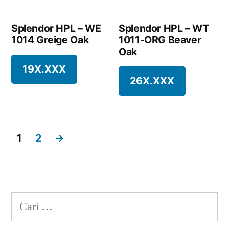
Splendor HPL – WE
Splendor HPL – WT
1014 Greige Oak
1011-ORG Beaver
Oak
19X.XXX
26X.XXX
1
2
→
Cari
untuk: