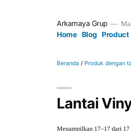
Skip
to
Arkamaya Grup
Mak
content
Home
Blog
Product
Beranda
/
Produk dengan ta
Lantai Viny
Menampilkan 17–17 dari 17 