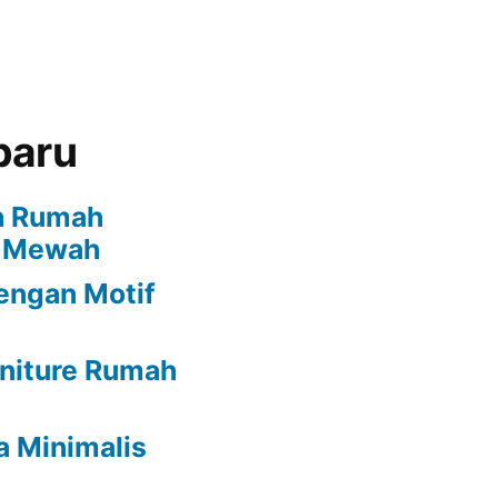
baru
h Rumah
i Mewah
engan Motif
rniture Rumah
a Minimalis