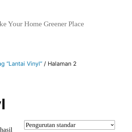
e Your Home Greener Place
g “Lantai Vinyl”
/ Halaman 2
l
hasil