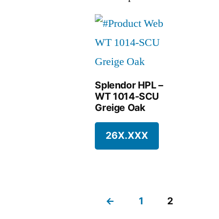
Splendor HPL –
WT 1014-SCU
Greige Oak
26X.XXX
←
1
2