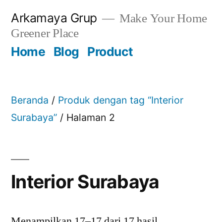
Skip
Arkamaya Grup
Make Your Home
to
Greener Place
content
Home
Blog
Product
Beranda
/
Produk dengan tag “Interior
Surabaya”
/ Halaman 2
Interior Surabaya
Menampilkan 17–17 dari 17 hasil