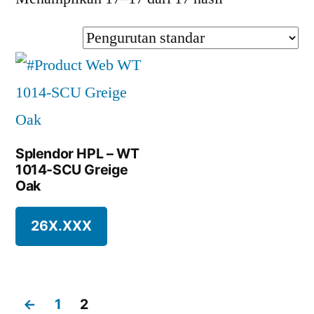
Splendor HPL – WT
1014-SCU Greige
Oak
26X.XXX
←
1
2